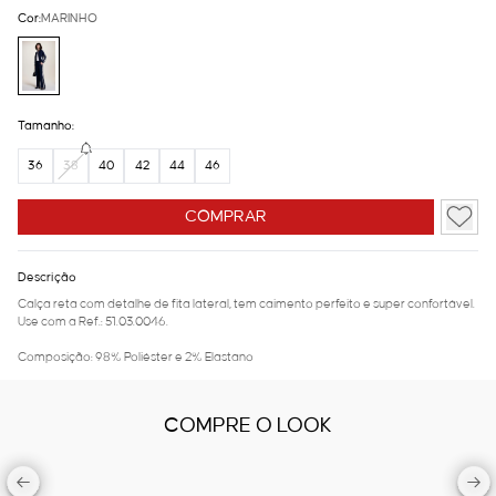
Cor:
MARINHO
Tamanho:
36
38
40
42
44
46
COMPRAR
Descrição
Calça reta com detalhe de fita lateral, tem caimento perfeito e super confortável.
Use com a Ref.: 51.03.0046.
Composição: 98% Poliéster e 2% Elastano
COMPRE O LOOK