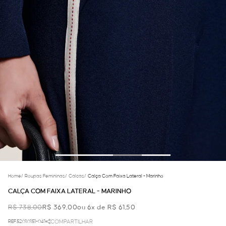
Home
/
Roupas Femininas
/
Calcas
/
Calça Com Faixa Lateral - Marinho
CALÇA COM FAIXA LATERAL - MARINHO
R$ 738,00
R$ 369,00
ou 6x de R$ 61,50
REF.52.01.0151-041
COMPARTILHAR