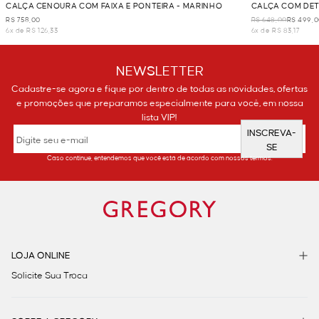
CALÇA CENOURA COM FAIXA E PONTEIRA - MARINHO
CALÇA COM DET
R$ 758,00
R$ 648,00
R$ 499,
6x de R$ 126,33
6x de R$ 83,17
NEWSLETTER
Cadastre-se agora e fique por dentro de todas as novidades, ofertas
e promoções que preparamos especialmente para você, em nossa
lista VIP!
INSCREVA-
SE
Caso continue, entendemos que você está de acordo com nossos termos.
LOJA ONLINE
Solicite Sua Troca