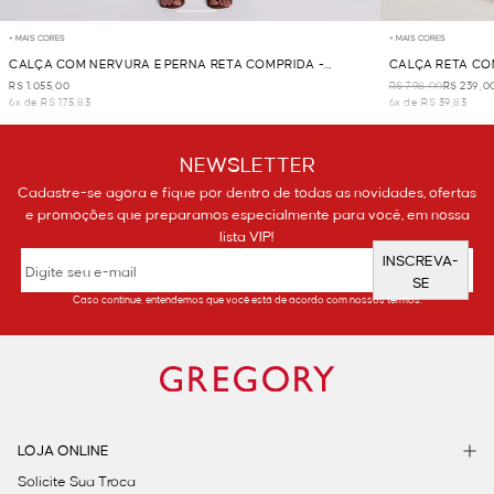
+ MAIS CORES
+ MAIS CORES
CALÇA COM NERVURA E PERNA RETA COMPRIDA -
CALÇA RETA CO
MARROM
R$ 1.055,00
R$ 798,00
R$ 239,0
6x de R$ 175,83
6x de R$ 39,83
NEWSLETTER
Cadastre-se agora e fique por dentro de todas as novidades, ofertas
e promoções que preparamos especialmente para você, em nossa
lista VIP!
INSCREVA-
SE
Caso continue, entendemos que você está de acordo com nossos termos.
LOJA ONLINE
Solicite Sua Troca