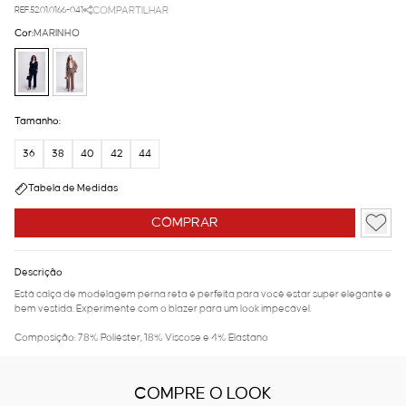
REF.52.01.0166-041
COMPARTILHAR
Cor:
MARINHO
Tamanho:
36
38
40
42
44
Tabela de Medidas
COMPRAR
Descrição
Está calça de modelagem perna reta é perfeita para você estar super elegante e
bem vestida. Experimente com o blazer para um look impecável.
Composição: 78% Poliéster, 18% Viscose e 4% Elastano
COMPRE O LOOK