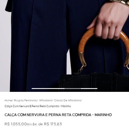
Home
/
Roupas Femininas
/
Alfaiataria
/
Calcas De Alfaiataria
/
Calça Com Nervura E Perna Reta Comprida - Marinho
CALÇA COM NERVURA E PERNA RETA COMPRIDA - MARINHO
R$ 1.055,00
ou 6x de R$ 175,83