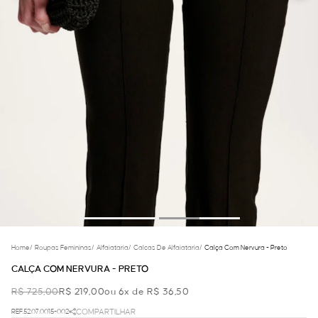
Home
/
Roupas Femininas
/
Alfaiataria
/
Calcas De Alfaiataria
/
Calça Com Nervura - Preto
CALÇA COM NERVURA - PRETO
R$ 725,00
R$ 219,00
ou 6x de R$ 36,50
REF.52.07.0015-002
COMPARTILHAR