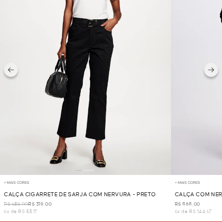
+ MAIS CORES
+ MAIS CORES
CALÇA CIGARRETE DE SARJA COM NERVURA - PRETO
CALÇA COM NER
R$ 638,00
R$ 319,00
R$ 868,00
6x de R$ 53,17
6x de R$ 144,67