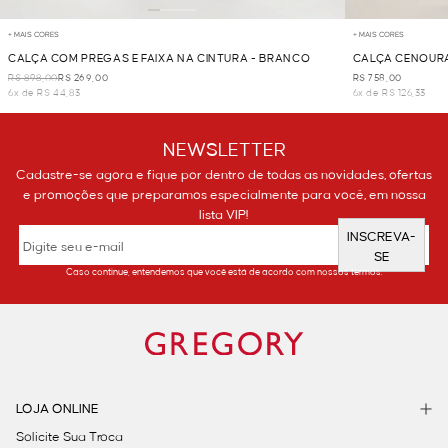
+ MAIS CORES
+ MAIS CORES
CALÇA COM PREGAS E FAIXA NA CINTURA - BRANCO
CALÇA CENOURA
R$ 898,00
R$ 269,00
R$ 758,00
6x de R$ 44,83
6x de R$ 126,33
NEWSLETTER
Cadastre-se agora e fique por dentro de todas as novidades, ofertas
e promoções que preparamos especialmente para você, em nossa
lista VIP!
INSCREVA-
SE
Caso continue, entendemos que você está de acordo com nossos termos.
LOJA ONLINE
Solicite Sua Troca