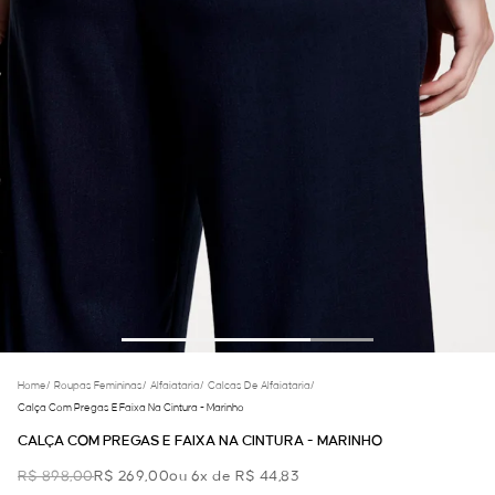
Home
/
Roupas Femininas
/
Alfaiataria
/
Calcas De Alfaiataria
/
Calça Com Pregas E Faixa Na Cintura - Marinho
CALÇA COM PREGAS E FAIXA NA CINTURA - MARINHO
R$ 898,00
R$ 269,00
ou 6x de R$ 44,83