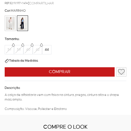
REF.52.01.0117-041
COMPARTILHAR
Cor:
MARINHO
Tamanho:
36
38
40
42
44
Tabela de Medidas
COMPRAR
Descrição
A calça de alfaiataria vem com faixa na cintura, pregas, cintura alta e o shape
mais amplo.
Composição: Viscose, Poliéster e Elastano
COMPRE O LOOK