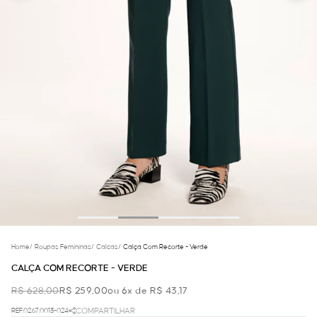
Home
/
Roupas Femininas
/
Calcas
/
Calça Com Recorte - Verde
CALÇA COM RECORTE - VERDE
R$ 628,00
R$ 259,00
ou 6x de R$ 43,17
REF.02.67.0013-024
COMPARTILHAR