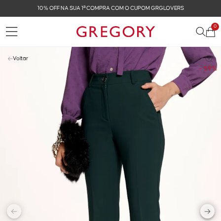
10% OFF NA SUA 1ª COMPRA COM O CUPOM GRGLOVERS
0
Voltar
- 59%