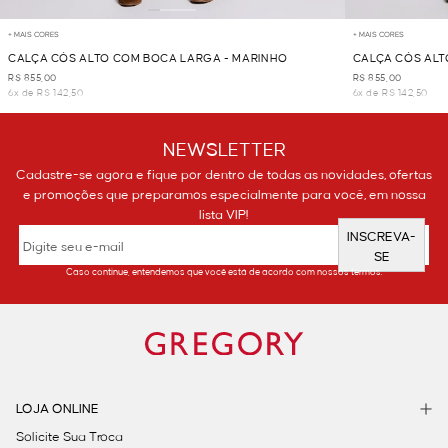
+ MAIS CORES
+ MAIS CORES
CALÇA CÓS ALTO COM BOCA LARGA - MARINHO
CALÇA CÓS ALT
R$ 855,00
R$ 855,00
6x de R$ 142,50
6x de R$ 142,50
NEWSLETTER
Cadastre-se agora e fique por dentro de todas as novidades, ofertas
e promoções que preparamos especialmente para você, em nossa
lista VIP!
INSCREVA-
SE
Caso continue, entendemos que você está de acordo com nossos termos.
LOJA ONLINE
Solicite Sua Troca