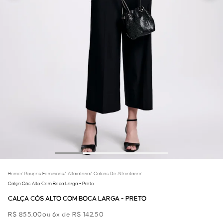
Home
/
Roupas Femininas
/
Alfaiataria
/
Calcas De Alfaiataria
/
Calça Cós Alto Com Boca Larga - Preto
CALÇA CÓS ALTO COM BOCA LARGA - PRETO
R$ 855,00
ou 6x de R$ 142,50