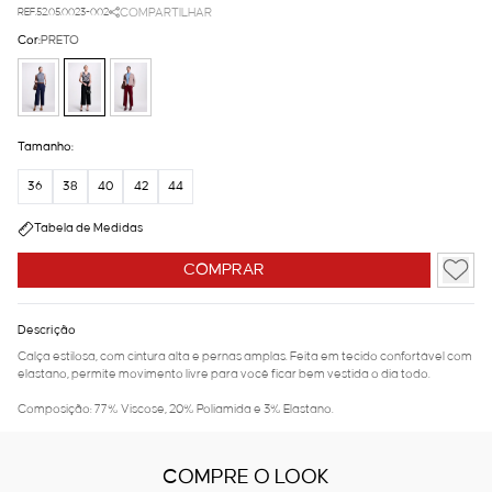
REF.52.05.0023-002
COMPARTILHAR
Cor:
PRETO
Tamanho:
36
38
40
42
44
Tabela de Medidas
COMPRAR
Descrição
Calça estilosa, com cintura alta e pernas amplas. Feita em tecido confortável com
elastano, permite movimento livre para você ficar bem vestida o dia todo.
Composição: 77% Viscose, 20% Poliamida e 3% Elastano.
COMPRE O LOOK