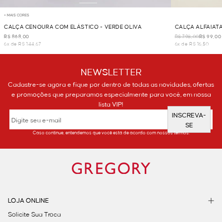
+ MAIS CORES
CALÇA CENOURA COM ELÁSTICO - VERDE OLIVA
CALÇA ALFAIATA
R$ 868,00
R$ 798,00
R$ 99,00
6x de R$ 144,67
6x de R$ 16,50
NEWSLETTER
Cadastre-se agora e fique por dentro de todas as novidades, ofertas
e promoções que preparamos especialmente para você, em nossa
lista VIP!
INSCREVA-
SE
Caso continue, entendemos que você está de acordo com nossos termos.
LOJA ONLINE
Solicite Sua Troca