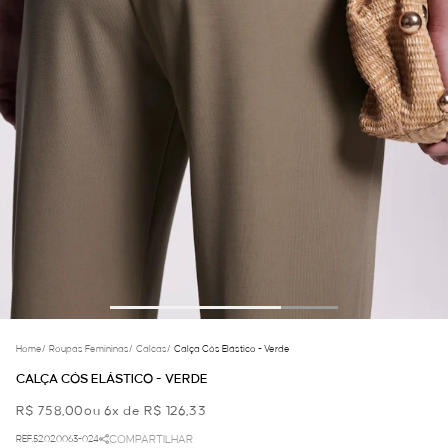
Home
/
Roupas Femininas
/
Calcas
/
Calça Cós Elástico - Verde
CALÇA CÓS ELÁSTICO - VERDE
R$ 758,00
ou 6x de R$ 126,33
REF.52.02.0063-024
COMPARTILHAR