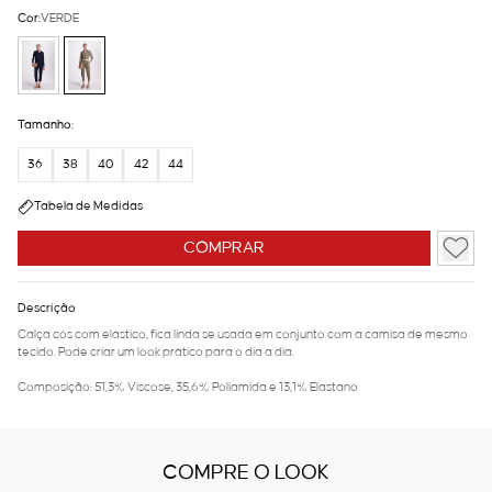
Cor:
VERDE
Tamanho:
36
38
40
42
44
Tabela de Medidas
COMPRAR
Descrição
Calça cós com elástico, fica linda se usada em conjunto com a camisa de mesmo
tecido. Pode criar um look prático para o dia a dia.
Composição: 51,3% Viscose, 35,6% Poliamida e 13,1% Elastano
COMPRE O LOOK