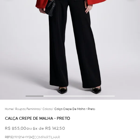
Home
/
Roupas Femininas
/
Calcas
/
Calça Crepe De Malha - Preto
CALÇA CREPE DE MALHA - PRETO
R$ 855,00
ou 6x de R$ 142,50
REF.52.01.0204-002
COMPARTILHAR