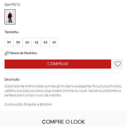
Cor:
PRETO
Tamanho:
36
38
40
42
44
46
Tabela de Medidas
COMPRAR
Descrição
Calça reta de malha crepe com design moderno e elegante. Posui bolsos frontais
ultilitário e botões dourados que trazem charme ao visual. Versátil e sofisticada, é
perfeita para compor looks de trabalho.
Composição: Poliéster e Elastano
COMPRE O LOOK