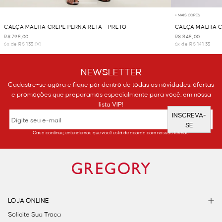
+ MAIS CORES
CALÇA MALHA CREPE PERNA RETA - PRETO
CALÇA MALHA C
R$ 798,00
R$ 848,00
6x de R$ 133,00
6x de R$ 141,33
NEWSLETTER
Cadastre-se agora e fique por dentro de todas as novidades, ofertas
e promoções que preparamos especialmente para você, em nossa
lista VIP!
INSCREVA-
SE
Caso continue, entendemos que você está de acordo com nossos termos.
LOJA ONLINE
Solicite Sua Troca