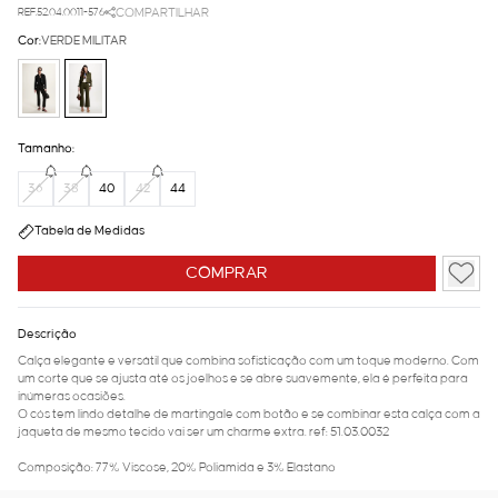
REF.52.04.0011-576
COMPARTILHAR
Cor:
VERDE MILITAR
Tamanho:
36
38
40
42
44
Tabela de Medidas
COMPRAR
Descrição
Calça elegante e versátil que combina sofisticação com um toque moderno. Com
um corte que se ajusta até os joelhos e se abre suavemente, ela é perfeita para
inúmeras ocasiões.
O cós tem lindo detalhe de martingale com botão e se combinar esta calça com a
jaqueta de mesmo tecido vai ser um charme extra. ref: 51.03.0032
Composição: 77% Viscose, 20% Poliamida e 3% Elastano