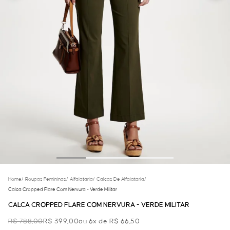
Home
/
Roupas Femininas
/
Alfaiataria
/
Calcas De Alfaiataria
/
Calca Cropped Flare Com Nervura - Verde Militar
CALCA CROPPED FLARE COM NERVURA - VERDE MILITAR
R$ 788,00
R$ 399,00
ou 6x de R$ 66,50