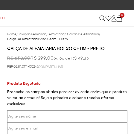
0
TLET
Home
/
Roupas Femininas
/
Alfaiataria
/
Calcas De Alfaiataria
/
Calça De Alfaiataria Bolso Cetim - Preto
CALÇA DE ALFAIATARIA BOLSO CETIM - PRETO
R$ 638,00
R$ 299,00
ou 6x de R$ 49,83
REF.02.81.0111-002
COMPARTILHAR
Produto Esgotado
Preencha os campos abaixo para ser avisado assim que o produto
voltar ao estoque! Seja o primeiro a saber e receba ofertas
exclusivas.