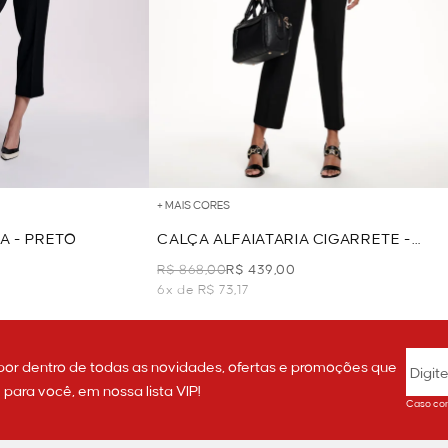
+ MAIS CORES
A - PRETO
CALÇA ALFAIATARIA CIGARRETE -
PRETO
R$ 868,00
R$ 439,00
6x de R$ 73,17
por dentro de todas as novidades, ofertas e promoções que
ara você, em nossa lista VIP!
Caso con