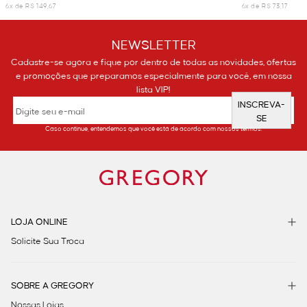
6x de R$ 149,67
6x de R$ 73,17
NEWSLETTER
Cadastre-se agora e fique por dentro de todas as novidades, ofertas
e promoções que preparamos especialmente para você, em nossa
lista VIP!
INSCREVA-
SE
Caso continue, entendemos que você está de acordo com nossos termos.
LOJA ONLINE
Solicite Sua Troca
SOBRE A GREGORY
Nossas Lojas