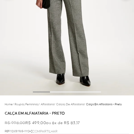
Home
/
Roupas Femininas
/
Alfaiataria
/
Calcas De Alfaiataria
/
Calça Em Alfaiataria - Preto
CALÇA EM ALFAIATARIA - PRETO
R$ 998,00
R$ 499,00
ou 6x de R$ 83,17
REF.02.83.0185-002
COMPARTILHAR