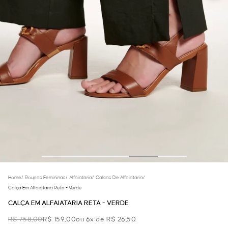
Home
/
Roupas Femininas
/
Alfaiataria
/
Calcas De Alfaiataria
/
Calça Em Alfaiataria Reta - Verde
CALÇA EM ALFAIATARIA RETA - VERDE
R$ 758,00
R$ 159,00
ou 6x de R$ 26,50