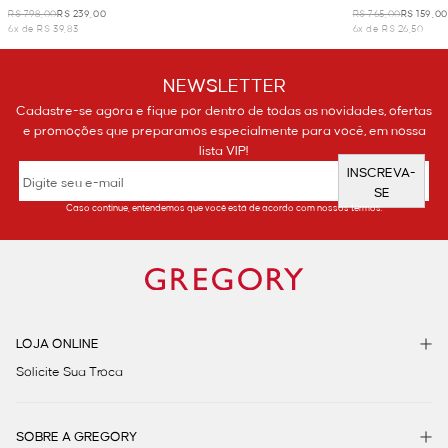
R$ 798,00
R$ 239,00
R$ 765,00
R$ 159,00
6x de R$ 39,83
6x de R$ 26,50
NEWSLETTER
Cadastre-se agora e fique por dentro de todas as novidades, ofertas
e promoções que preparamos especialmente para você, em nossa
lista VIP!
INSCREVA-
SE
Caso continue, entendemos que você está de acordo com nossos termos.
LOJA ONLINE
Solicite Sua Troca
SOBRE A GREGORY