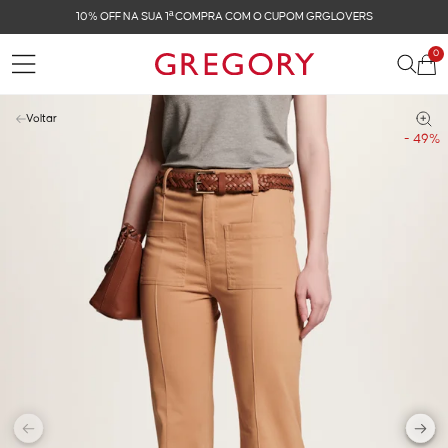
10% OFF NA SUA 1ª COMPRA COM O CUPOM GRGLOVERS
0
Voltar
- 49%