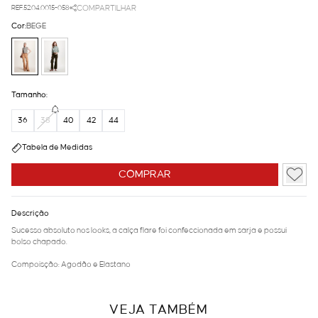
REF.52.04.0015-058
COMPARTILHAR
Cor:
BEGE
Tamanho:
36
38
40
42
44
Tabela de Medidas
COMPRAR
Descrição
Sucesso absoluto nos looks, a calça flare foi confeccionada em sarja e possui
bolso chapado.
Compoisção: Agodão e Elastano
VEJA TAMBÉM