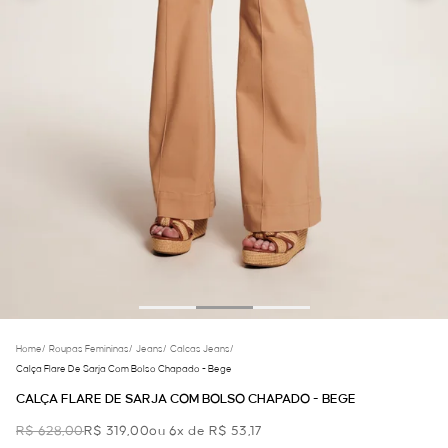
Home
/
Roupas Femininas
/
Jeans
/
Calcas Jeans
/
Calça Flare De Sarja Com Bolso Chapado - Bege
CALÇA FLARE DE SARJA COM BOLSO CHAPADO - BEGE
R$ 628,00
R$ 319,00
ou 6x de R$ 53,17