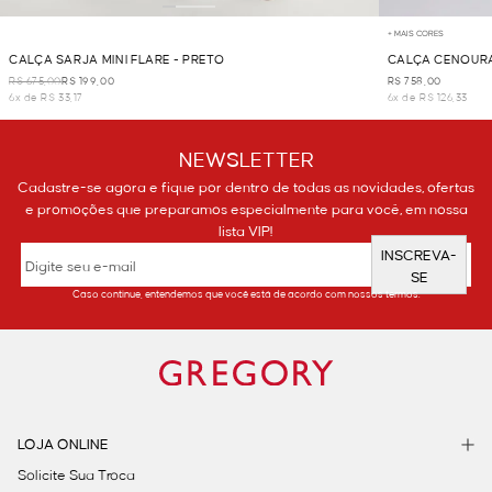
+ MAIS CORES
CALÇA SARJA MINI FLARE - PRETO
CALÇA CENOURA
R$ 675,00
R$ 199,00
R$ 758,00
6x de R$ 33,17
6x de R$ 126,33
NEWSLETTER
Cadastre-se agora e fique por dentro de todas as novidades, ofertas
e promoções que preparamos especialmente para você, em nossa
lista VIP!
INSCREVA-
SE
Caso continue, entendemos que você está de acordo com nossos termos.
LOJA ONLINE
Solicite Sua Troca