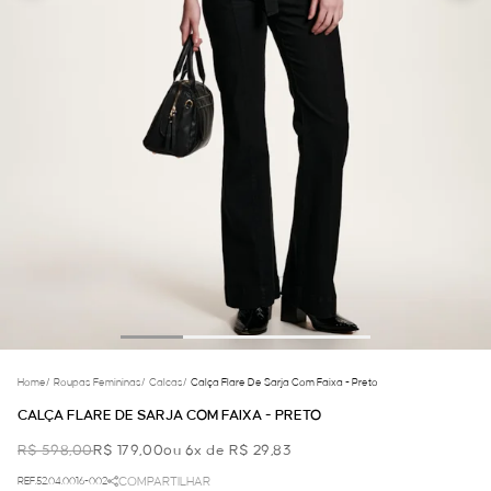
Home
/
Roupas Femininas
/
Calcas
/
Calça Flare De Sarja Com Faixa - Preto
CALÇA FLARE DE SARJA COM FAIXA - PRETO
R$ 598,00
R$ 179,00
ou 6x de R$ 29,83
REF.52.04.0016-002
COMPARTILHAR