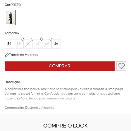
Cor:
PRETO
Tamanho:
36
38
40
42
44
46
Tabela de Medidas
COMPRAR
Descrição
A calça flare fica incrível em todos os corpos pois valoriza a silhueta. é uma peça
coringa no closet feminino. Confeccionada em sarja com elastano, possui uma
faixa do próprio tecido para amarrar na cintura.
Composição: Elastano e Algodão
COMPRE O LOOK