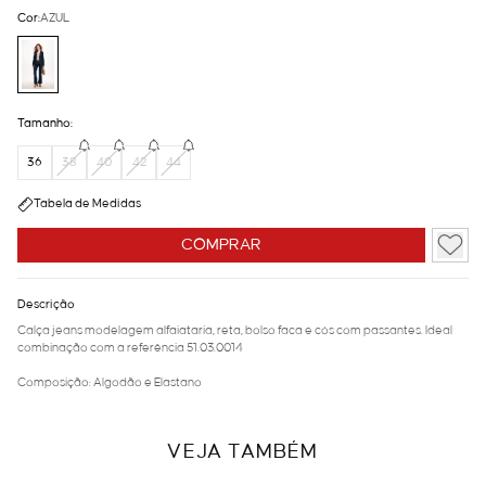
Cor:
AZUL
Tamanho:
36
38
40
42
44
Tabela de Medidas
COMPRAR
Descrição
Calça jeans modelagem alfaiataria, reta, bolso faca e cós com passantes. Ideal
combinação com a referência 51.03.0014
Composição: Algodão e Elastano
VEJA TAMBÉM