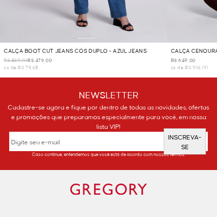
CALÇA BOOT CUT JEANS CÓS DUPLO - AZUL JEANS
CALÇA CENOURA
R$ 589,00
R$ 479,00
R$ 648,00
6x de R$ 79,83
6x de R$ 108,00
NEWSLETTER
Cadastre-se agora e fique por dentro de todas as novidades, ofertas
e promoções que preparamos especialmente para você, em nossa
lista VIP!
INSCREVA-
SE
Caso continue, entendemos que você está de acordo com nossos termos.