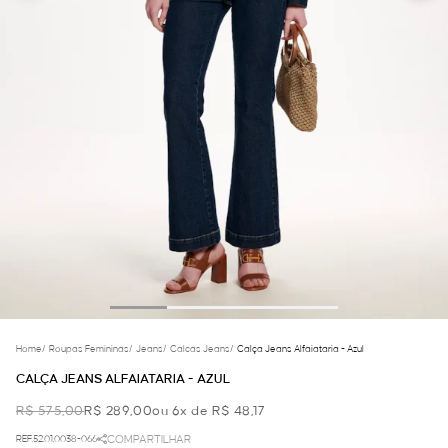
Home
/
Roupas Femininas
/
Jeans
/
Calcas Jeans
/
Calça Jeans Alfaiataria - Azul
CALÇA JEANS ALFAIATARIA - AZUL
R$ 575,00
R$ 289,00
ou 6x de R$ 48,17
REF.52.01.0038-066
COMPARTILHAR