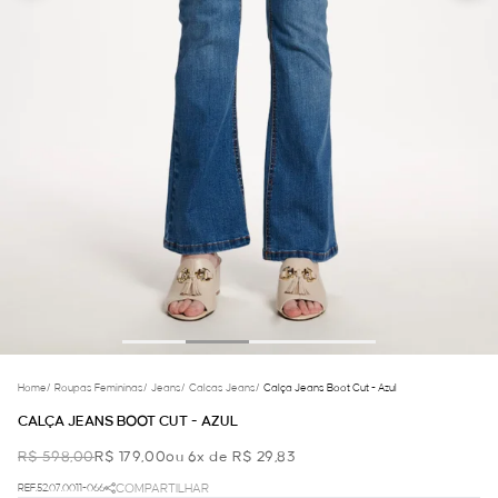
Home
/
Roupas Femininas
/
Jeans
/
Calcas Jeans
/
Calça Jeans Boot Cut - Azul
CALÇA JEANS BOOT CUT - AZUL
R$ 598,00
R$ 179,00
ou 6x de R$ 29,83
REF.52.07.0011-066
COMPARTILHAR