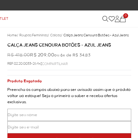
0
TLET
Home
/
Roupas Femininas
/
Calcas
/
Calça Jeans Cenoura Botões - Azul Jeans
CALÇA JEANS CENOURA BOTÕES - AZUL JEANS
R$ 418,00
R$ 209,00
ou 6x de R$ 34,83
REF.02.20.0033-264
COMPARTILHAR
Produto Esgotado
Preencha os campos abaixo para ser avisado assim que o produto
voltar ao estoque! Seja o primeiro a saber e receba ofertas
exclusivas.