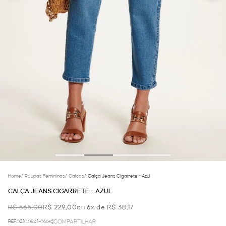
Home
/
Roupas Femininas
/
Calcas
/
Calça Jeans Cigarrete - Azul
CALÇA JEANS CIGARRETE - AZUL
R$ 565,00
R$ 229,00
ou 6x de R$ 38,17
REF.02.10.0841-066
COMPARTILHAR