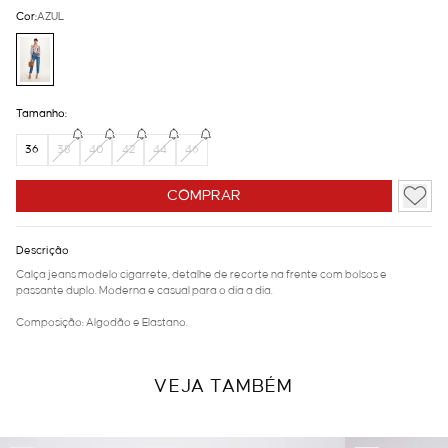
Cor:
AZUL
Tamanho:
36
38
40
42
44
46
COMPRAR
Descrição
Calça jeans modelo cigarrete, detalhe de recorte na frente com bolsos e
passante duplo. Moderna e casual para o dia a dia.
Composição: Algodão e Elastano.
VEJA TAMBÉM