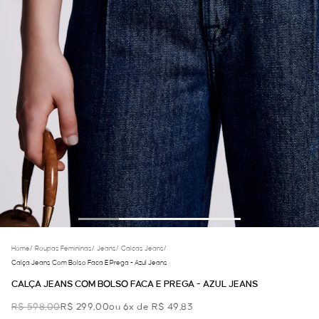
Home
/
Roupas Femininas
/
Jeans
/
Calcas Jeans
/
Calça Jeans Com Bolso Faca E Prega - Azul Jeans
CALÇA JEANS COM BOLSO FACA E PREGA - AZUL JEANS
R$ 598,00
R$ 299,00
ou 6x de R$ 49,83