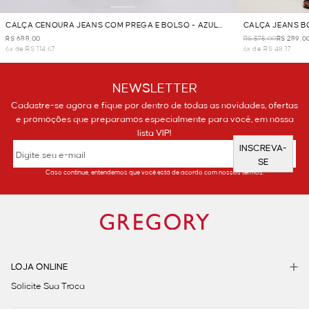
CALÇA CENOURA JEANS COM PREGA E BOLSO - AZUL
CALÇA JEANS B
JEANS
JEANS
R$ 688,00
R$ 575,00
R$ 289,0
6x de R$ 114,67
6x de R$ 48,17
NEWSLETTER
Cadastre-se agora e fique por dentro de todas as novidades, ofertas
e promoções que preparamos especialmente para você, em nossa
lista VIP!
INSCREVA-
SE
Caso continue, entendemos que você está de acordo com nossos termos.
LOJA ONLINE
Solicite Sua Troca