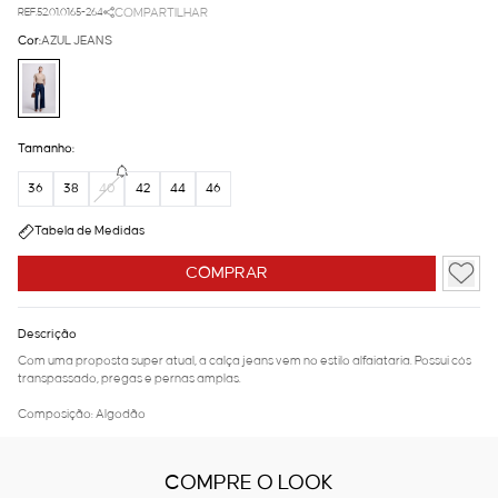
REF.52.01.0165-264
COMPARTILHAR
Cor:
AZUL JEANS
Tamanho:
36
38
40
42
44
46
Tabela de Medidas
COMPRAR
Descrição
Com uma proposta super atual, a calça jeans vem no estilo alfaiataria. Possui cós
transpassado, pregas e pernas amplas.
Composição: Algodão
COMPRE O LOOK