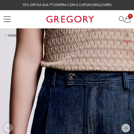
OMPRA COM O CUPOM GRGLOVERS
FRETE GRÁTIS N
0
Voltar
- 50%