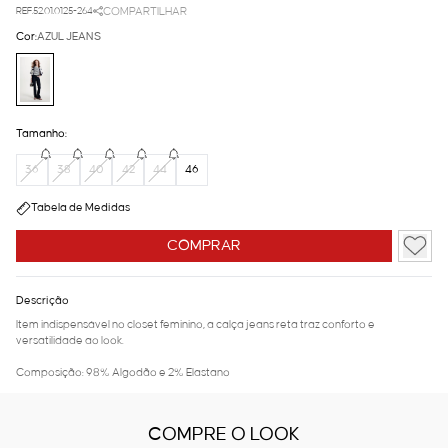
REF.52.01.0125-264
COMPARTILHAR
Cor:
AZUL JEANS
Tamanho:
36
38
40
42
44
46
Tabela de Medidas
COMPRAR
Descrição
Item indispensável no closet feminino, a calça jeans reta traz conforto e
versatilidade ao look.
Composição: 98% Algodão e 2% Elastano
COMPRE O LOOK