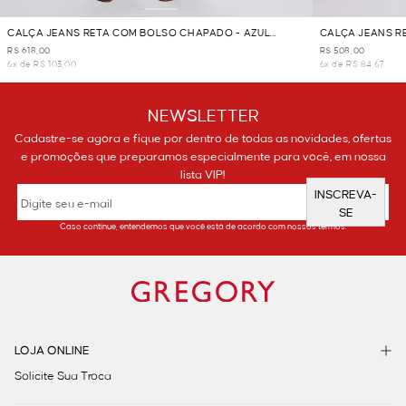
CALÇA JEANS RETA COM BOLSO CHAPADO - AZUL
CALÇA JEANS R
JEANS
R$ 618,00
R$ 508,00
6x de R$ 103,00
6x de R$ 84,67
NEWSLETTER
Cadastre-se agora e fique por dentro de todas as novidades, ofertas
e promoções que preparamos especialmente para você, em nossa
lista VIP!
INSCREVA-
SE
Caso continue, entendemos que você está de acordo com nossos termos.
LOJA ONLINE
Solicite Sua Troca