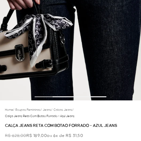
Home
/
Roupas Femininas
/
Jeans
/
Calcas Jeans
/
Calça Jeans Reta Com Botao Forrado - Azul Jeans
CALÇA JEANS RETA COM BOTAO FORRADO - AZUL JEANS
R$ 628,00
R$ 189,00
ou 6x de R$ 31,50