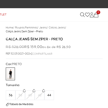
0
TLET
Home
/
Roupas Femininas
/
Jeans
/
Calcas Jeans
/
Calça Jeans Sem Zíper - Preto
CALÇA JEANS SEM ZÍPER - PRETO
R$ 528,00
R$ 159,00
ou 6x de R$ 26,50
REF.52.03.0021-002
COMPARTILHAR
Cor:
PRETO
Tamanho:
36
38
40
42
44
Tabela de Medidas