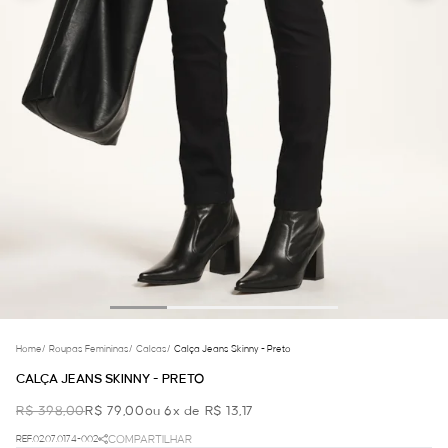
Home
/
Roupas Femininas
/
Calcas
/
Calça Jeans Skinny - Preto
CALÇA JEANS SKINNY - PRETO
R$ 398,00
R$ 79,00
ou 6x de R$ 13,17
REF.02.07.0174-002
COMPARTILHAR