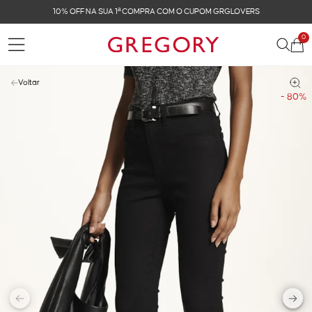
10% OFF NA SUA 1ª COMPRA COM O CUPOM GRGLOVERS
0
Voltar
- 80%