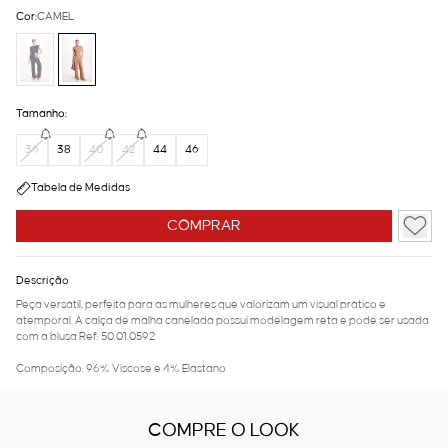
Cor:
CAMEL
Tamanho:
36
38
40
42
44
46
Tabela de Medidas
COMPRAR
Descrição
Peça versátil, perfeita para as mulheres que valorizam um visual prático e
atemporal. A calça de malha canelada possui modelagem reta e pode ser usada
com a blusa Ref: 50.01.0592
Composição: 96% Viscose e 4% Elastano
COMPRE O LOOK