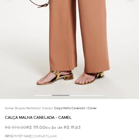
Home
/
Roupas Femininas
/
Calcas
/
Calça Malha Canelada - Camel
CALÇA MALHA CANELADA - CAMEL
R$ 595,00
R$ 119,00
ou 6x de R$ 19,83
REF.52.01.0127-141
COMPARTILHAR