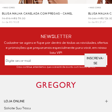
+ MAIS CORES
+ MAIS CORES
BLUSA MALHA CANELADA COM PREGAS - CAMEL
BLUSA MALHA C
R$ 375,00
R$ 119,00
R$ 248,00
R$ 124,0
6x de R$ 19,83
6x de R$ 20,67
NEWSLETTER
Cadastre-se agora e fique por dentro de todas as novidades, ofertas
e promoções que preparamos especialmente para você, em nossa
lista VIP!
INSCREVA-
SE
Caso continue, entendemos que você está de acordo com nossos termos.
LOJA ONLINE
Solicite Sua Troca