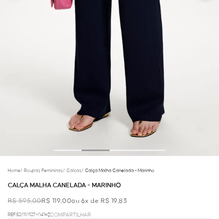
Home
/
Roupas Femininas
/
Calcas
/
Calça Malha Canelada - Marinho
CALÇA MALHA CANELADA - MARINHO
R$ 595,00
R$ 119,00
ou 6x de R$ 19,83
REF.52.01.0127-041
COMPARTILHAR