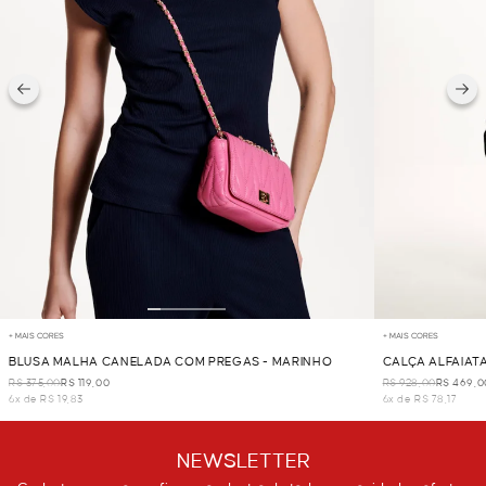
+ MAIS CORES
+ MAIS CORES
BLUSA MALHA CANELADA COM PREGAS - MARINHO
CALÇA ALFAIAT
R$ 375,00
R$ 119,00
R$ 928,00
R$ 469,0
6x de R$ 19,83
6x de R$ 78,17
NEWSLETTER