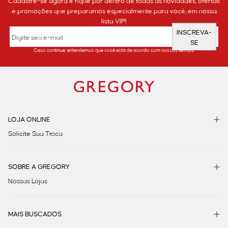
Cadastre-se agora e fique por dentro de todas as novidades, ofertas
e promoções que preparamos especialmente para você, em nossa
lista VIP!
INSCREVA-
SE
Caso continue, entendemos que você está de acordo com nossos termos.
LOJA ONLINE
Solicite Sua Troca
SOBRE A GREGORY
Nossas Lojas
MAIS BUSCADOS