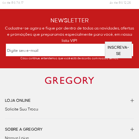
6x de R$ 78,17
4x de R$ 12,25
NEWSLETTER
Cadastre-se agora e fique por dentro de todas as novidades, ofertas
e promoções que preparamos especialmente para você, em nossa
lista VIP!
INSCREVA-
SE
Caso continue, entendemos que você está de acordo com nossos termos.
LOJA ONLINE
Solicite Sua Troca
SOBRE A GREGORY
Nossas Lojas