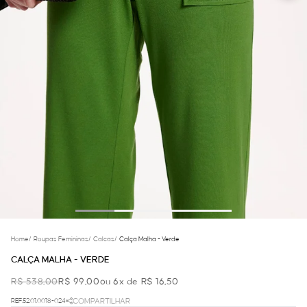
Home
/
Roupas Femininas
/
Calcas
/
Calça Malha - Verde
CALÇA MALHA - VERDE
R$ 538,00
R$ 99,00
ou 6x de R$ 16,50
REF.52.01.0018-024
COMPARTILHAR