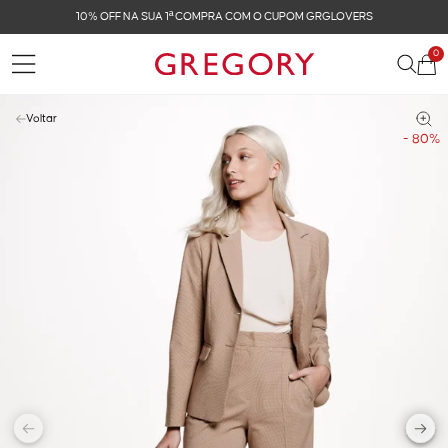
COM O CUPOM GRGLOVERS
FRETE GRÁTIS NAS COM
0
Voltar
- 80%