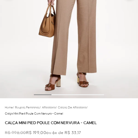
Home
/
Roupas Femininas
/
Alfaiataria
/
Calcas De Alfaiataria
/
Calça Mini Pied Poule Com Nervura - Camel
CALÇA MINI PIED POULE COM NERVURA - CAMEL
R$ 998,00
R$ 199,00
ou 6x de R$ 33,17