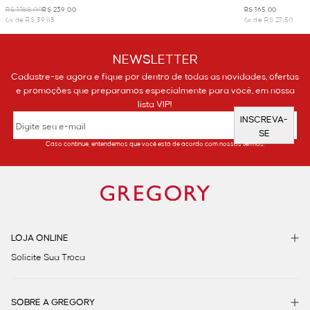
R$ 1.188,00
R$ 239,00
R$ 165,00
6x de R$ 39,83
6x de R$ 27,50
NEWSLETTER
Cadastre-se agora e fique por dentro de todas as novidades, ofertas
e promoções que preparamos especialmente para você, em nossa
lista VIP!
INSCREVA-
SE
Caso continue, entendemos que você está de acordo com nossos termos.
LOJA ONLINE
Solicite Sua Troca
SOBRE A GREGORY