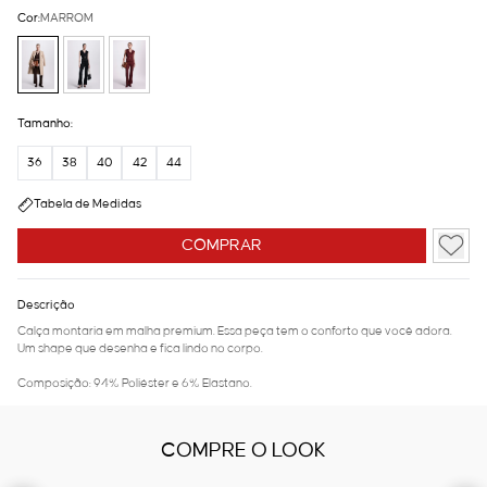
Cor:
MARROM
Tamanho:
36
38
40
42
44
Tabela de Medidas
COMPRAR
Descrição
Calça montaria em malha premium. Essa peça tem o conforto que você adora.
Um shape que desenha e fica lindo no corpo.
Composição: 94% Poliéster e 6% Elastano.
COMPRE O LOOK