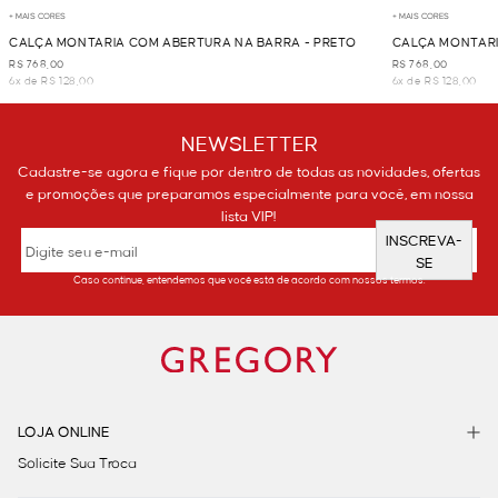
+ MAIS CORES
+ MAIS CORES
CALÇA MONTARIA COM ABERTURA NA BARRA - PRETO
CALÇA MONTARI
VERMELHO
R$ 768,00
R$ 768,00
6x de R$ 128,00
6x de R$ 128,00
NEWSLETTER
Cadastre-se agora e fique por dentro de todas as novidades, ofertas
e promoções que preparamos especialmente para você, em nossa
lista VIP!
INSCREVA-
SE
Caso continue, entendemos que você está de acordo com nossos termos.
LOJA ONLINE
Solicite Sua Troca