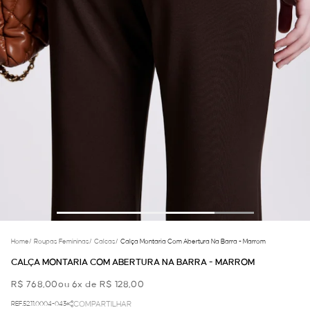
Home
/
Roupas Femininas
/
Calcas
/
Calça Montaria Com Abertura Na Barra - Marrom
CALÇA MONTARIA COM ABERTURA NA BARRA - MARROM
R$ 768,00
ou 6x de R$ 128,00
REF.52.11.0004-043
COMPARTILHAR