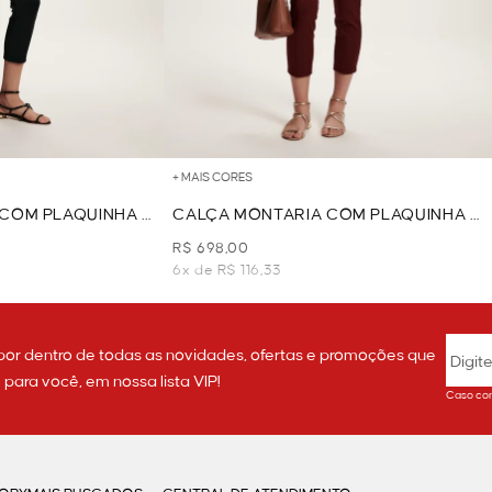
+ MAIS CORES
COM PLAQUINHA -
CALÇA MONTARIA COM PLAQUINHA -
VINHO
R$ 698,00
6x de R$ 116,33
por dentro de todas as novidades, ofertas e promoções que
ara você, em nossa lista VIP!
Caso con