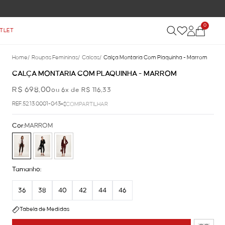
0
TLET
Home
/
Roupas Femininas
/
Calcas
/
Calça Montaria Com Plaquinha - Marrom
CALÇA MONTARIA COM PLAQUINHA - MARROM
R$ 698,00
ou 6x de R$ 116,33
REF.52.13.0001-043
COMPARTILHAR
Cor:
MARROM
Tamanho:
36
38
40
42
44
46
Tabela de Medidas