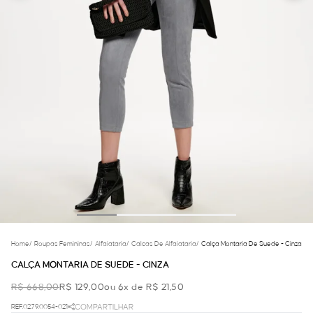
Home
/
Roupas Femininas
/
Alfaiataria
/
Calcas De Alfaiataria
/
Calça Montaria De Suede - Cinza
CALÇA MONTARIA DE SUEDE - CINZA
R$ 668,00
R$ 129,00
ou 6x de R$ 21,50
REF.02.79.0054-021
COMPARTILHAR