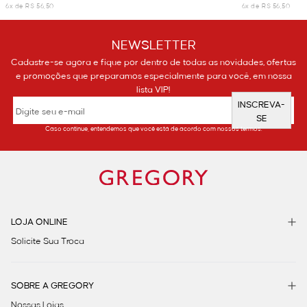
6x de R$ 56,50
6x de R$ 56,50
NEWSLETTER
Cadastre-se agora e fique por dentro de todas as novidades, ofertas
e promoções que preparamos especialmente para você, em nossa
lista VIP!
INSCREVA-
SE
Caso continue, entendemos que você está de acordo com nossos termos.
LOJA ONLINE
Solicite Sua Troca
SOBRE A GREGORY
Nossas Lojas