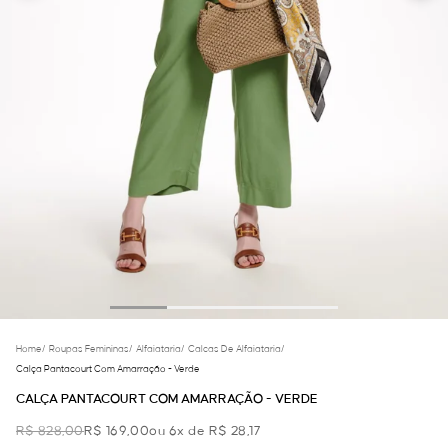
Home
/
Roupas Femininas
/
Alfaiataria
/
Calcas De Alfaiataria
/
Calça Pantacourt Com Amarração - Verde
CALÇA PANTACOURT COM AMARRAÇÃO - VERDE
R$ 828,00
R$ 169,00
ou 6x de R$ 28,17