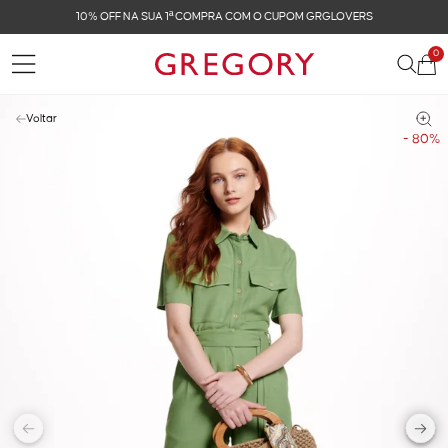
10% OFF NA SUA 1ª COMPRA COM O CUPOM GRGLOVERS
0
Voltar
- 80%