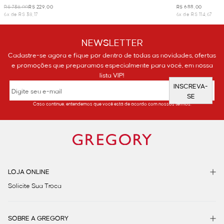
R$ 738,00
R$ 229,00
R$ 688,00
6x de R$ 38,17
6x de R$ 114,67
NEWSLETTER
Cadastre-se agora e fique por dentro de todas as novidades, ofertas
e promoções que preparamos especialmente para você, em nossa
lista VIP!
INSCREVA-
SE
Caso continue, entendemos que você está de acordo com nossos termos.
LOJA ONLINE
Solicite Sua Troca
SOBRE A GREGORY