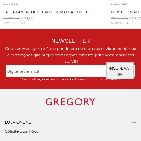
+ MAIS CORES
+ MAIS CORES
CALÇA PANTACOURT CREPE DE MALHA - PRETO
BLUSA COM APLI
R$ 795,00
R$ 399,00
R$ 288,00
R$ 149,0
6x de R$ 66,50
6x de R$ 24,83
NEWSLETTER
Cadastre-se agora e fique por dentro de todas as novidades, ofertas
e promoções que preparamos especialmente para você, em nossa
lista VIP!
INSCREVA-
SE
Caso continue, entendemos que você está de acordo com nossos termos.
LOJA ONLINE
Solicite Sua Troca