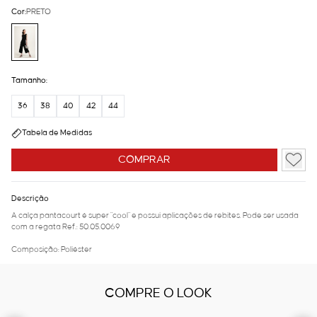
Cor:
PRETO
Tamanho:
36
38
40
42
44
Tabela de Medidas
COMPRAR
Descrição
A calça pantacourt é super "cool" e possui aplicações de rebites. Pode ser usada
com a regata Ref.: 50.05.0069
Composição: Poliéster
COMPRE O LOOK