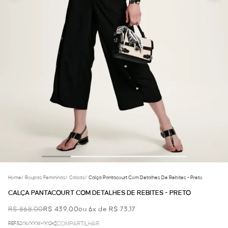
Home
/
Roupas Femininas
/
Calcas
/
Calça Pantacourt Com Detalhes De Rebites - Preto
CALÇA PANTACOURT COM DETALHES DE REBITES - PRETO
R$ 868,00
R$ 439,00
ou 6x de R$ 73,17
REF.52.06.0008-002
COMPARTILHAR