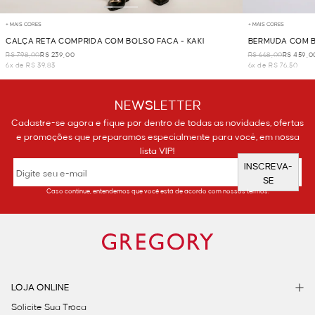
+ MAIS CORES
+ MAIS CORES
CALÇA RETA COMPRIDA COM BOLSO FACA - KAKI
BERMUDA COM B
R$ 798,00
R$ 239,00
R$ 668,00
R$ 459,0
6x de R$ 39,83
6x de R$ 76,50
NEWSLETTER
Cadastre-se agora e fique por dentro de todas as novidades, ofertas
e promoções que preparamos especialmente para você, em nossa
lista VIP!
INSCREVA-
SE
Caso continue, entendemos que você está de acordo com nossos termos.
LOJA ONLINE
Solicite Sua Troca