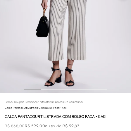
Home
/
Roupas Femininas
/
Alfaiataria
/
Calcas De Alfaiataria
/
Calca Pantacourt Listrada Com Bolso Faca - Kaki
CALCA PANTACOURT LISTRADA COM BOLSO FACA - KAKI
R$ 868,00
R$ 599,00
ou 6x de R$ 99,83