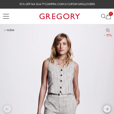
10% OFF NA SUA 1ª COMPRA COM O CUPOM GRGLOVERS
0
Voltar
- 31%