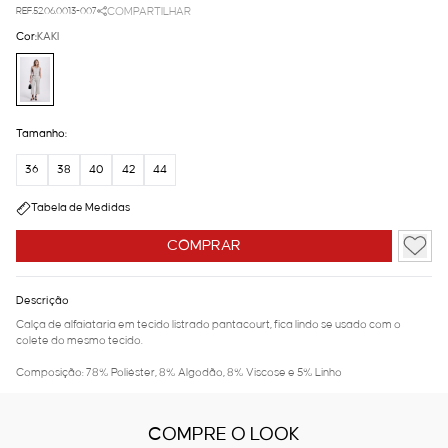
REF.52.06.0013-007
COMPARTILHAR
Cor:
KAKI
Tamanho:
36
38
40
42
44
Tabela de Medidas
COMPRAR
Descrição
Calça de alfaiataria em tecido listrado pantacourt, fica lindo se usado com o
colete do mesmo tecido.
Composição: 78% Poliéster, 8% Algodão, 8% Viscose e 5% Linho
COMPRE O LOOK