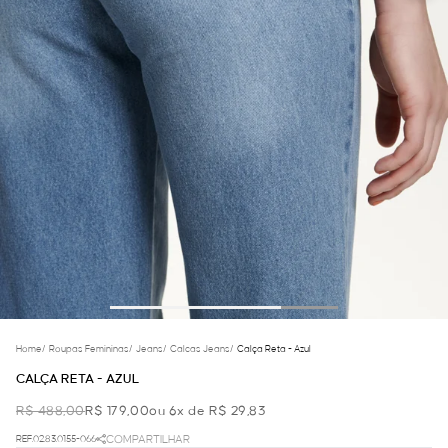
Home
/
Roupas Femininas
/
Jeans
/
Calcas Jeans
/
Calça Reta - Azul
CALÇA RETA - AZUL
R$ 488,00
R$ 179,00
ou 6x de R$ 29,83
REF.02.83.0155-066
COMPARTILHAR