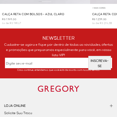
+ MAIS CORES
CALÇA RETA COM BOLSOS - AZUL CLARO
CALÇA RETA CO
R$ 1.198,00
R$ 1.238,00
6x de R$ 199,67
6x de R$ 206,33
NEWSLETTER
Cadastre-se agora e fique por dentro de todas as novidades, ofertas
e promoções que preparamos especialmente para você, em nossa
lista VIP!
INSCREVA-
SE
Caso continue, entendemos que você está de acordo com nossos termos.
LOJA ONLINE
Solicite Sua Troca