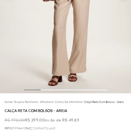
Home
/
Roupas Femininas
/
Alfaiataria
/
Calcas De Alfaiataria
/
Calça Reta Com Bolsos - Areia
CALÇA RETA COM BOLSOS - AREIA
R$ 998,00
R$ 299,00
ou 6x de R$ 49,83
REF.52.01.0144-025
COMPARTILHAR