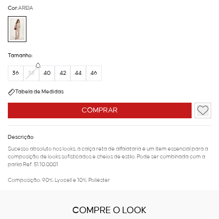
Cor:
AREIA
Tamanho:
36
38
40
42
44
46
Tabela de Medidas
COMPRAR
Descrição
Sucesso absoluto nos looks, a calça reta de alfaiataria é um item essencial para a
composição de looks sofisticados e cheios de estilo. Pode ser combinada com a
parka Ref. 51.10.0001
Composição: 90% Lyocell e 10% Poliéster
COMPRE O LOOK