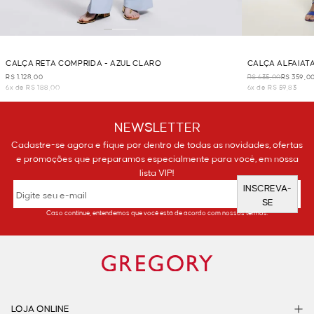
CALÇA RETA COMPRIDA - AZUL CLARO
CALÇA ALFAIATA
R$ 1.128,00
R$ 635,00
R$ 359,0
6x de R$ 188,00
6x de R$ 59,83
NEWSLETTER
Cadastre-se agora e fique por dentro de todas as novidades, ofertas
e promoções que preparamos especialmente para você, em nossa
lista VIP!
INSCREVA-
SE
Caso continue, entendemos que você está de acordo com nossos termos.
LOJA ONLINE