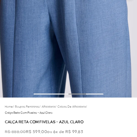
Home
/
Roupas Femininas
/
Alfaiataria
/
Calcas De Alfaiataria
/
Calça Reta Com Fivelas - Azul Claro
CALÇA RETA COM FIVELAS - AZUL CLARO
R$ 888,00
R$ 599,00
ou 6x de R$ 99,83