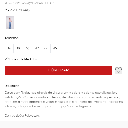
REF.52.01.0201-605
COMPARTILHAR
Cor:
AZUL CLARO
Tamanho:
36
38
40
42
44
46
Tabela de Medidas
COMPRAR
Descrição
Calça com fivelas nas laterais da cintura, um modelo moderno que alia estilo e
sofisticação. Confeccionada em tecido de alfaiataria com caimento impecável,
apresenta modelagem que valoriza a silhueta e detalhes de fivelas metálicas nas
laterais, adicionando um toque contemporâneo e elegante.
Composição: Poleiéster.