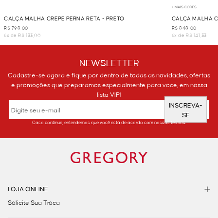
+ MAIS CORES
CALÇA MALHA CREPE PERNA RETA - PRETO
CALÇA MALHA C
R$ 798,00
R$ 848,00
6x de R$ 133,00
6x de R$ 141,33
NEWSLETTER
Cadastre-se agora e fique por dentro de todas as novidades, ofertas
e promoções que preparamos especialmente para você, em nossa
lista VIP!
INSCREVA-
SE
Caso continue, entendemos que você está de acordo com nossos termos.
LOJA ONLINE
Solicite Sua Troca