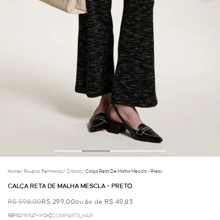
Home
/
Roupas Femininas
/
Calcas
/
Calça Reta De Malha Mescla - Preto
CALÇA RETA DE MALHA MESCLA - PRETO
R$ 598,00
R$ 299,00
ou 6x de R$ 49,83
REF.52.01.0147-002
COMPARTILHAR