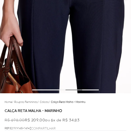
Home
/
Roupas Femininas
/
Calcas
/
Calça Reta Malha - Marinho
CALÇA RETA MALHA - MARINHO
R$ 698,00
R$ 209,00
ou 6x de R$ 34,83
REF.52.01.0045-041
COMPARTILHAR