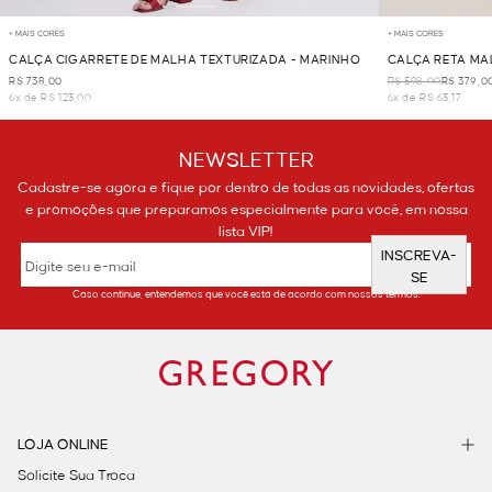
+ MAIS CORES
+ MAIS CORES
CALÇA CIGARRETE DE MALHA TEXTURIZADA - MARINHO
CALÇA RETA MA
R$ 738,00
R$ 598,00
R$ 379,0
6x de R$ 123,00
6x de R$ 63,17
NEWSLETTER
Cadastre-se agora e fique por dentro de todas as novidades, ofertas
e promoções que preparamos especialmente para você, em nossa
lista VIP!
INSCREVA-
SE
Caso continue, entendemos que você está de acordo com nossos termos.
LOJA ONLINE
Solicite Sua Troca