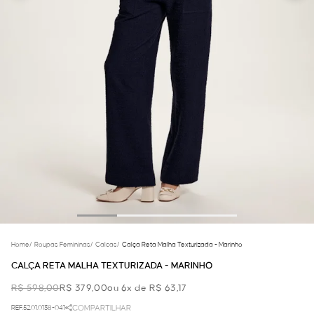
Home
/
Roupas Femininas
/
Calcas
/
Calça Reta Malha Texturizada - Marinho
CALÇA RETA MALHA TEXTURIZADA - MARINHO
R$ 598,00
R$ 379,00
ou 6x de R$ 63,17
REF.52.01.0138-041
COMPARTILHAR