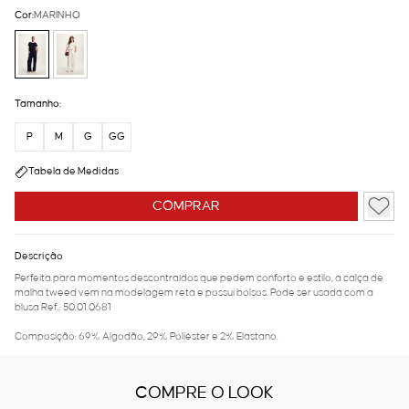
Cor:
MARINHO
Tamanho:
P
M
G
GG
Tabela de Medidas
COMPRAR
Descrição
Perfeita para momentos descontraídos que pedem conforto e estilo, a calça de
malha tweed vem na modelagem reta e possui bolsos. Pode ser usada com a
blusa Ref.: 50.01.0681
Composição: 69% Algodão, 29% Poliéster e 2% Elastano.
COMPRE O LOOK