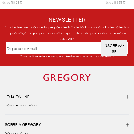
6x de R$ 23,17
6x de R$ 33,17
NEWSLETTER
Cadastre-se agora e fique por dentro de todas as novidades, ofertas
e promoções que preparamos especialmente para você, em nossa
lista VIP!
INSCREVA-
SE
Caso continue, entendemos que você está de acordo com nossos termos.
LOJA ONLINE
Solicite Sua Troca
SOBRE A GREGORY
Nossas Lojas