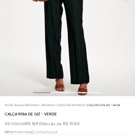
Home
/
Roupas Femininas
/
Alfaiataria
/
Calcas De Alfaiataria
/
Calça Risa De Giz - Verde
CALÇA RISA DE GIZ - VERDE
R$ 928,00
R$ 189,00
ou 6x de R$ 31,50
REF.52.01.0068-024
COMPARTILHAR