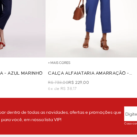
+ MAIS CORES
A - AZUL MARINHO
CALÇA ALFAIATARIA AMARRAÇÃO -
AZUL
R$ 738,00
R$ 229,00
6x de R$ 38,17
por dentro de todas as novidades, ofertas e promoções que
ara você, em nossa lista VIP!
Caso con