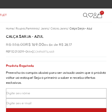
0
TLET
Home
/
Roupas Femininas
/
Jeans
/
Calcas Jeans
/
Calça Sarja - Azul
CALÇA SARJA - AZUL
R$ 558,00
R$ 169,00
ou 6x de R$ 28,17
REF.52.01.0019-066
COMPARTILHAR
Produto Esgotado
Preencha os campos abaixo para ser avisado assim que o produto
voltar ao estoque! Seja o primeiro a saber e receba ofertas
exclusivas.