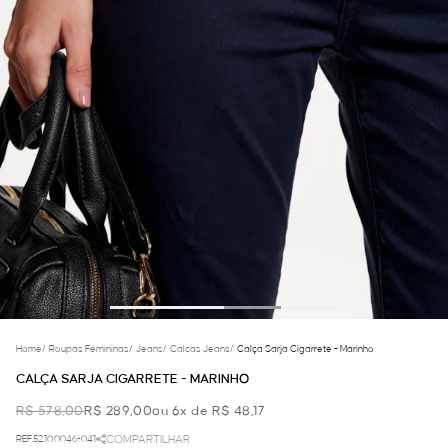
Home
/
Roupas Femininas
/
Jeans
/
Calcas Jeans
/
Calça Sarja Cigarrete - Marinho
CALÇA SARJA CIGARRETE - MARINHO
R$ 578,00
R$ 289,00
ou 6x de R$ 48,17
REF.52.10.0046-041
COMPARTILHAR