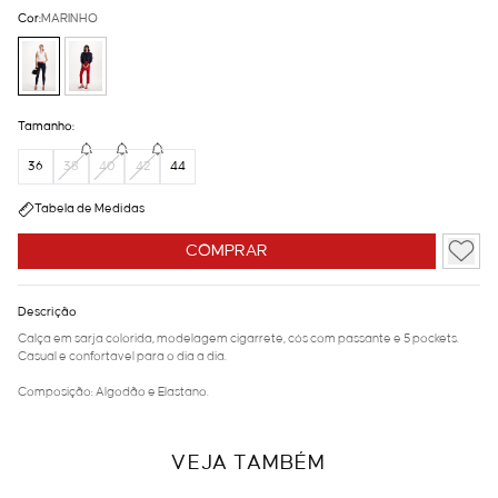
Cor:
MARINHO
Tamanho:
36
38
40
42
44
Tabela de Medidas
COMPRAR
Descrição
Calça em sarja colorida, modelagem cigarrete, cós com passante e 5 pockets.
Casual e confortavel para o dia a dia.
Composição: Algodão e Elastano.
VEJA TAMBÉM