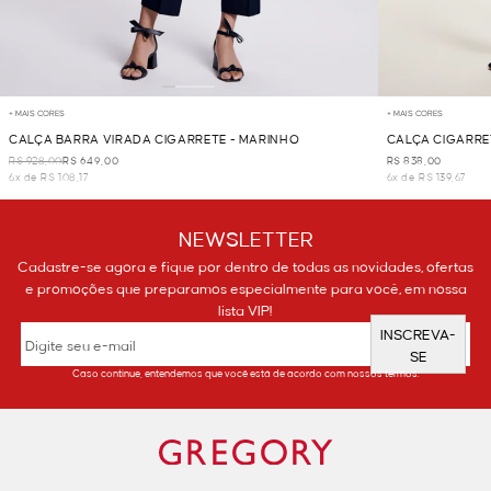
+ MAIS CORES
+ MAIS CORES
CALÇA BARRA VIRADA CIGARRETE - MARINHO
CALÇA CIGARRE
R$ 928,00
R$ 649,00
R$ 838,00
6x de R$ 108,17
6x de R$ 139,67
NEWSLETTER
Cadastre-se agora e fique por dentro de todas as novidades, ofertas
e promoções que preparamos especialmente para você, em nossa
lista VIP!
INSCREVA-
SE
Caso continue, entendemos que você está de acordo com nossos termos.