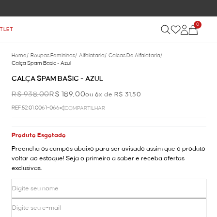
FRETE GRÁTIS NAS COMPRAS ACIMA DE R$ 899
0
TLET
Home
/
Roupas Femininas
/
Alfaiataria
/
Calcas De Alfaiataria
/
Calça Spam Basic - Azul
CALÇA SPAM BASIC - AZUL
R$ 938,00
R$ 189,00
ou 6x de R$ 31,50
REF.52.01.0061-066
COMPARTILHAR
Produto Esgotado
Preencha os campos abaixo para ser avisado assim que o produto
voltar ao estoque! Seja o primeiro a saber e receba ofertas
exclusivas.