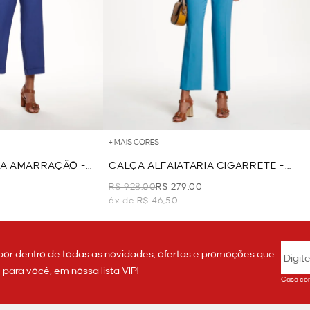
+ MAIS CORES
IA AMARRAÇÃO -
CALÇA ALFAIATARIA CIGARRETE -
AZUL
R$ 928,00
R$ 279,00
6x de R$ 46,50
por dentro de todas as novidades, ofertas e promoções que
ara você, em nossa lista VIP!
Caso con