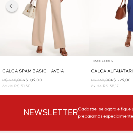
+ MAIS CORES
CALÇA SPAM BASIC - AVEIA
CALÇA ALFAIATAR
AZUL
R$ 938,00
R$ 189,00
R$ 738,00
R$ 229,00
6x de R$ 31,50
6x de R$ 38,17
Cadastre-se agora e fique 
NEWSLETTER
preparamos especialmente p