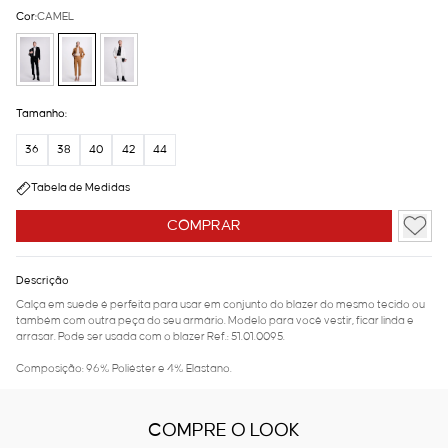
Cor:
CAMEL
Tamanho:
36
38
40
42
44
Tabela de Medidas
COMPRAR
Descrição
Calça em suede é perfeita para usar em conjunto do blazer do mesmo tecido ou
também com outra peça do seu armário. Modelo para você vestir, ficar linda e
arrasar. Pode ser usada com o blazer Ref.: 51.01.0095.
Composição: 96% Poliéster e 4% Elastano.
COMPRE O LOOK