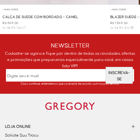
+ MAIS CORES
+ MAIS CORES
CALÇA DE SUEDE COM BORDADO - CAMEL
BLAZER SUEDE -
R$ 868,00
R$ 1.598,00
6x de R$ 144,67
6x de R$ 266,33
NEWSLETTER
Cadastre-se agora e fique por dentro de todas as novidades, ofertas
e promoções que preparamos especialmente para você, em nossa
lista VIP!
INSCREVA-
SE
Caso continue, entendemos que você está de acordo com nossos termos.
LOJA ONLINE
Solicite Sua Troca