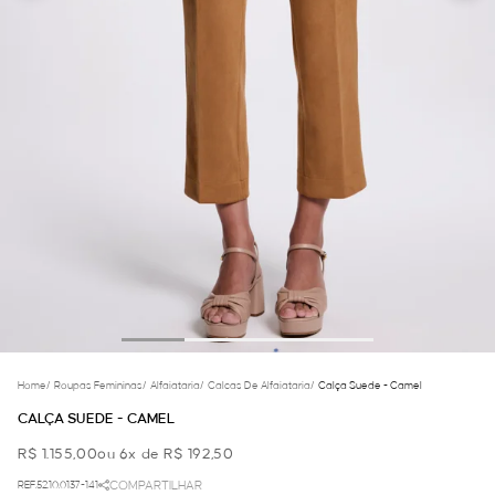
Home
/
Roupas Femininas
/
Alfaiataria
/
Calcas De Alfaiataria
/
Calça Suede - Camel
CALÇA SUEDE - CAMEL
R$ 1.155,00
ou 6x de R$ 192,50
REF.52.10.0137-141
COMPARTILHAR