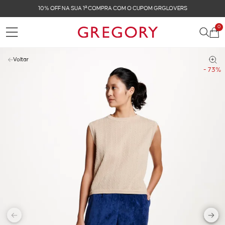
10% OFF NA SUA 1ª COMPRA COM O CUPOM GRGLOVERS
0
Voltar
- 73%