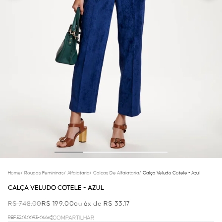
Home
/
Roupas Femininas
/
Alfaiataria
/
Calcas De Alfaiataria
/
Calça Veludo Cotele - Azul
CALÇA VELUDO COTELE - AZUL
R$ 748,00
R$ 199,00
ou 6x de R$ 33,17
REF.52.01.0093-066
COMPARTILHAR