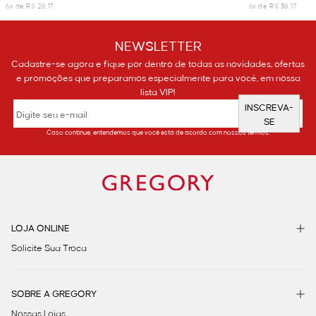
6x de R$ 28,17
6x de R$ 38,17
NEWSLETTER
Cadastre-se agora e fique por dentro de todas as novidades, ofertas
e promoções que preparamos especialmente para você, em nossa
lista VIP!
INSCREVA-
SE
Caso continue, entendemos que você está de acordo com nossos termos.
LOJA ONLINE
Solicite Sua Troca
SOBRE A GREGORY
Nossas Lojas