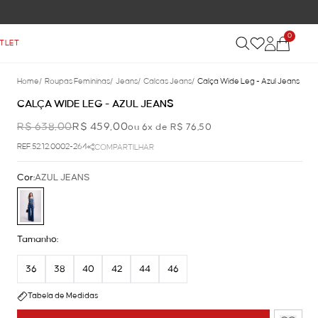
0
TLET
Home
/
Roupas Femininas
/
Jeans
/
Calcas Jeans
/
Calça Wide Leg - Azul Jeans
CALÇA WIDE LEG - AZUL JEANS
R$ 638,00
R$ 459,00
ou 6x de R$ 76,50
REF.52.12.0002-264
COMPARTILHAR
Cor:
AZUL JEANS
Tamanho:
36
38
40
42
44
46
Tabela de Medidas