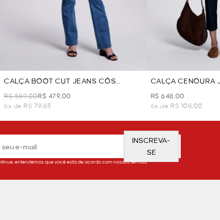
CALÇA BOOT CUT JEANS CÓS
CALÇA CENOURA 
DUPLO - AZUL JEANS
CINTINHO - AZUL 
R$ 589,00
R$ 479,00
R$ 648,00
6x de R$ 79,83
6x de R$ 108,00
INSCREVA-
SE
tinue, entendemos que você está de acordo com nossos termos.