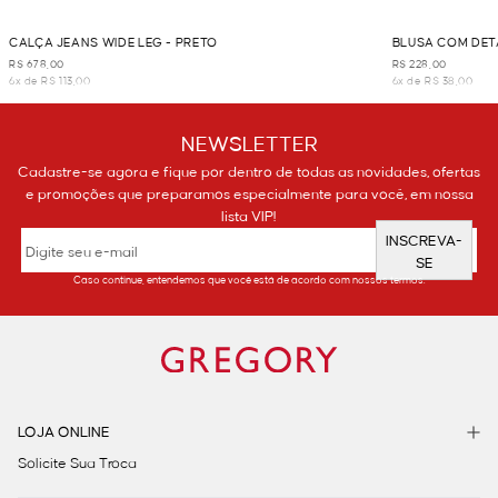
CALÇA JEANS WIDE LEG - PRETO
BLUSA COM DET
R$ 678,00
R$ 228,00
6x de R$ 113,00
6x de R$ 38,00
NEWSLETTER
Cadastre-se agora e fique por dentro de todas as novidades, ofertas
e promoções que preparamos especialmente para você, em nossa
lista VIP!
INSCREVA-
SE
Caso continue, entendemos que você está de acordo com nossos termos.
LOJA ONLINE
Solicite Sua Troca