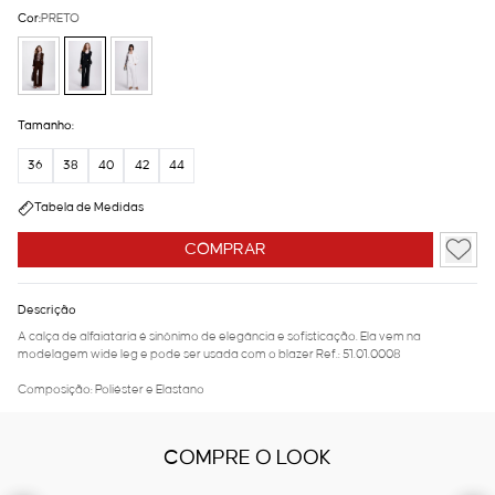
Cor:
PRETO
Tamanho:
36
38
40
42
44
Tabela de Medidas
COMPRAR
Descrição
A calça de alfaiataria é sinônimo de elegância e sofisticação. Ela vem na
modelagem wide leg e pode ser usada com o blazer Ref.: 51.01.0008
Composição: Poliéster e Elastano
COMPRE O LOOK