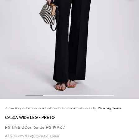
Home
/
Roupas Femininas
/
Alfaiataria
/
Calcas De Alfaiataria
/
Calça Wide Leg - Preto
CALÇA WIDE LEG - PRETO
R$ 1.198,00
ou 6x de R$ 199,67
REF.52.12.0005-002
COMPARTILHAR