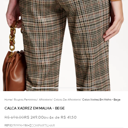
Home
/
Roupas Femininas
/
Alfaiataria
/
Calcas De Alfaiataria
/
Calca Xadrez Em Malha - Bege
CALCA XADREZ EM MALHA - BEGE
R$ 698,00
R$ 249,00
ou 6x de R$ 41,50
REF.52.01.0006-058
COMPARTILHAR