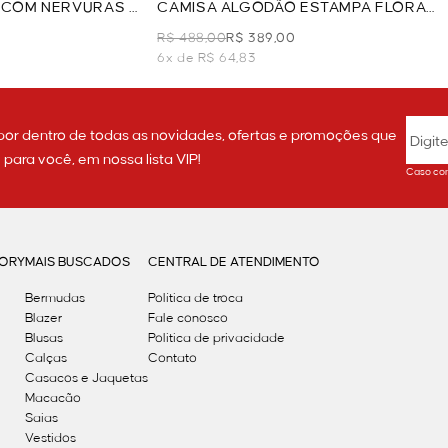
O COM NERVURAS -
CAMISA ALGODÃO ESTAMPA FLORAL
- AZUL
R$ 488,00
R$ 389,00
6x de R$ 64,83
por dentro de todas as novidades, ofertas e promoções que
ara você, em nossa lista VIP!
Caso con
GORY
MAIS BUSCADOS
CENTRAL DE ATENDIMENTO
Bermudas
Política de troca
Blazer
Fale conosco
Blusas
Politica de privacidade
Calças
Contato
Casacos e Jaquetas
Macacão
Saias
Vestidos