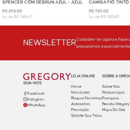
SPENCER COM DEBRUN AZUL - AZUL
CAMISA FIO TINT
AZUL
R$ 898,00
R$ 785,00
6x de R$ 149,67
6x de R$ 130,83
Cadastre-se agora e fique 
NEWSLETTER
preparamos especialmente p
LOJA ONLINE
SOBRE A GRE
SIGA-NOS
Home
Sobre Nós
Novidades
Nossas Lojas
Facebook
Roupas Femininas
Franquias
Instagram
Acessórios
Revista Gregory
WhatsApp
Promoção
Mapa Do Site
Solicite Sua Troca