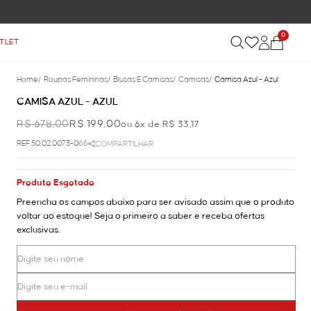
0
TLET
Home
/
Roupas Femininas
/
Blusas E Camisas
/
Camisas
/
Camisa Azul - Azul
CAMISA AZUL - AZUL
R$ 678,00
R$ 199,00
ou 6x de R$ 33,17
REF.50.02.0073-066
COMPARTILHAR
Produto Esgotado
Preencha os campos abaixo para ser avisado assim que o produto
voltar ao estoque! Seja o primeiro a saber e receba ofertas
exclusivas.