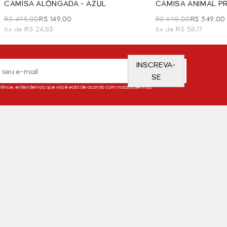
CAMISA ALONGADA - AZUL
CAMISA ANIMAL PR
R$ 495,00
R$ 149,00
R$ 698,00
R$ 349,00
6x de R$ 24,83
6x de R$ 58,17
INSCREVA-
SE
tinue, entendemos que você está de acordo com nossos termos.