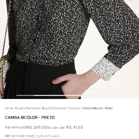
Home
/
Roupas Femininas
/
Blusas E Camisas
/
Camisas
/
Camisa Bicolor - Preto
CAMISA BICOLOR - PRETO
R$ 495,00
R$ 249,00
ou 6x de R$ 41,50
REF.05.01.0659-002
COMPARTILHAR