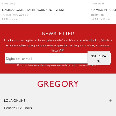
+ MAIS CORES
+ MAIS CORES
CAMISA COM DETALHE BORDADO - VERDE
CAMISA VELUDO
R$ 828,00
R$ 499,00
R$ 898,00
6x de R$ 83,17
6x de R$ 149,67
NEWSLETTER
Cadastre-se agora e fique por dentro de todas as novidades, ofertas
e promoções que preparamos especialmente para você, em nossa
lista VIP!
INSCREVA-
SE
Caso continue, entendemos que você está de acordo com nossos termos.
LOJA ONLINE
Solicite Sua Troca