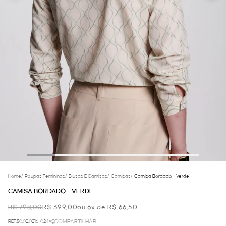
Home
/
Roupas Femininas
/
Blusas E Camisas
/
Camisas
/
Camisa Bordado - Verde
CAMISA BORDADO - VERDE
R$ 798,00
R$ 399,00
ou 6x de R$ 66,50
REF.50.02.0216-024
COMPARTILHAR